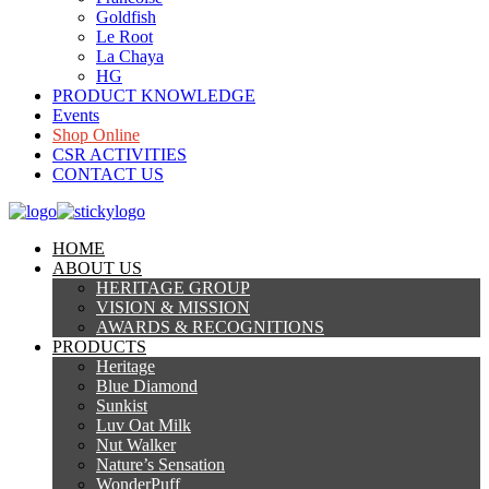
Goldfish
Le Root
La Chaya
HG
PRODUCT KNOWLEDGE
Events
Shop Online
CSR ACTIVITIES
CONTACT US
HOME
ABOUT US
HERITAGE GROUP
VISION & MISSION
AWARDS & RECOGNITIONS
PRODUCTS
Heritage
Blue Diamond
Sunkist
Luv Oat Milk
Nut Walker
Nature’s Sensation
WonderPuff