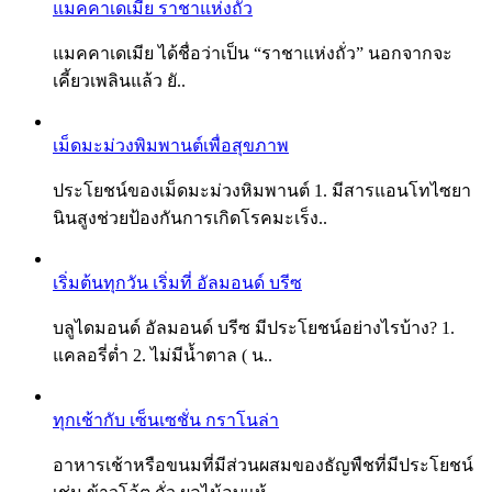
แมคคาเดเมีย ราชาแห่งถั่ว
แมคคาเดเมีย ได้ชื่อว่าเป็น “ราชาแห่งถั่ว” นอกจากจะ
เคี้ยวเพลินแล้ว ยั..
เม็ดมะม่วงพิมพานต์เพื่อสุขภาพ
ประโยชน์ของเม็ดมะม่วงหิมพานต์ 1. มีสารแอนโทไซยา
นินสูงช่วยป้องกันการเกิดโรคมะเร็ง..
เริ่มต้นทุกวัน เริ่มที่ อัลมอนด์ บรีซ
บลูไดมอนด์ อัลมอนด์ บรีซ มีประโยชน์อย่างไรบ้าง? 1.
แคลอรี่ต่ำ 2. ไม่มีน้ำตาล ( น..
ทุกเช้ากับ เซ็นเซชั่น กราโนล่า
อาหารเช้าหรือขนมที่มีส่วนผสมของธัญพืชที่มีประโยชน์