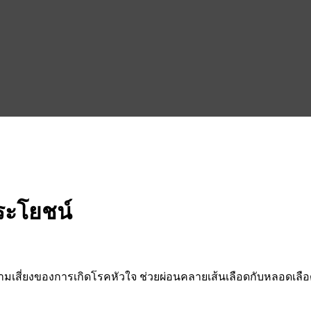
ระโยชน์
ามเสี่ยงของการเกิดโรคหั
วใจ ช่วยผ่อนคลายเส้นเลือดกับหลอดเลื
อ