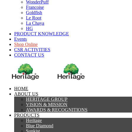
WonderPuff
Francoise
Goldfish
Le Root
La Chaya
HG
PRODUCT KNOWLEDGE
Events
Shop Online
CSR ACTIVITIES
CONTACT US
HOME
ABOUT US
HERITAGE GROUP
VISION & MISSION
AWARDS & RECOGNITIONS
PRODUCTS
Heritage
Blue Diamond
Sunkist