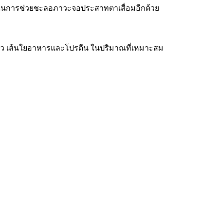
พคุณในการช่วยชะลอภาวะจอประสาทตาเสื่อมอีกด้วย
มตัว เส้นใยอาหารและโปรตีน ในปริมาณที่เหมาะสม